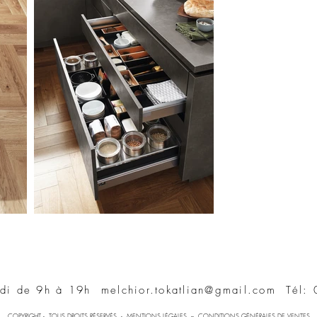
redi de 9h à 19h
melchior.tokatlian@gmail.com
Tél: 
COPYRIGHT - TOUS DROITS RÉSERVÉS -
MENTIONS LÉGALES
--
CONDITIONS GÉNÉRALES DE VENTES